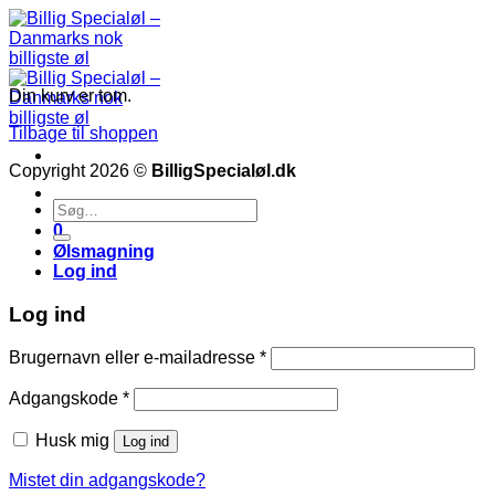
Fortsæt
til
indhold
Din kurv er tom.
Tilbage til shoppen
Copyright 2026 ©
BilligSpecialøl.dk
Søg
efter:
0
Ølsmagning
Log ind
Log ind
Påkrævet
Brugernavn eller e-mailadresse
*
Påkrævet
Adgangskode
*
Husk mig
Log ind
Mistet din adgangskode?