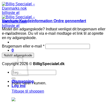
Fortsæt
til
indhold
Varekurv
Kundeinformation
Ordre gennemført
Mistet din adgangskode? Indtast venligst dit brugernavn eller
e-mailadresse. Du vil via e-mail modtage et link til at oprette
en ny adgangskode.
Påkrævet
Brugernavn eller e-mail
*
0
Kurv
Nulstil adgangskode
Copyright 2026 ©
BilligSpecialøl.dk
Søg
efter:
Ølsmagning
Ingen varer i kurven.
Log ind
Tilbage til shoppen