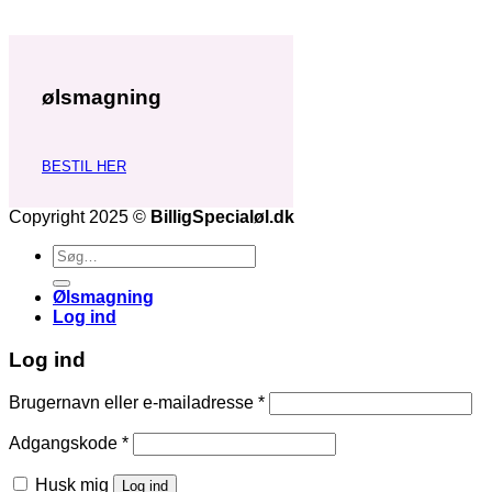
ølsmagning
BESTIL HER
Copyright 2025 ©
BilligSpecialøl.dk
Søg
efter:
Ølsmagning
Log ind
Log ind
Påkrævet
Brugernavn eller e-mailadresse
*
Påkrævet
Adgangskode
*
Husk mig
Log ind